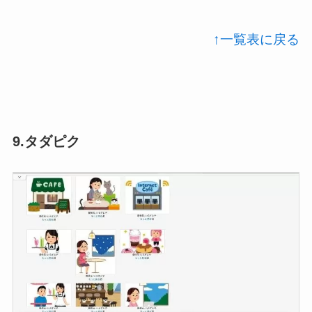
↑一覧表に戻る
9.タダピク