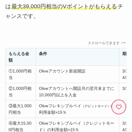
は
最大39,000円相当のVポイントがもらえる
チ
ャンスです。
スクロールできます
もらえる金
条件
期間
額
①1,000円相
Oliveアカウント新規開設
3/1
当
4/30
②1,000円相
Oliveアカウントへ開設月の翌月末までに
3/1
当
10,000円以上を入金
③最大1,000
Oliveフレキシブルペイ
の
3/1
（デビットモード）
円相当
利用金額×15％
④最大15,00
Oliveフレキシブルペイ（クレジットモー
3/1
0円相当
ド）の利用金額×15％
4/30