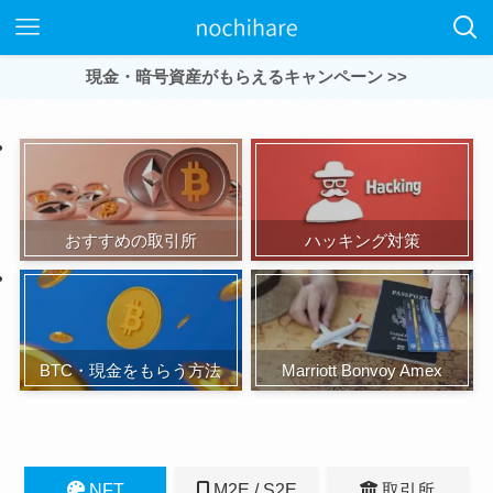
現金・暗号資産がもらえるキャンペーン >>
おすすめの取引所
ハッキング対策
BTC・現金をもらう方法
Marriott Bonvoy Amex
NFT
M2E / S2E
取引所