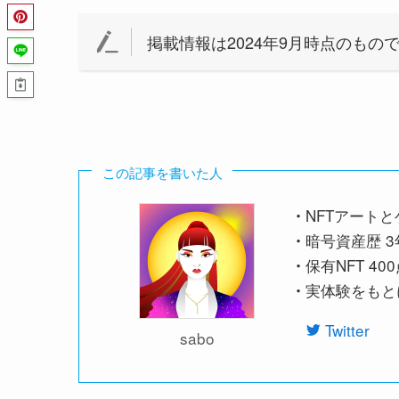
掲載情報は2024年9月時点のもの
この記事を書いた人
NFTアート
・
暗号資産歴 3年
・
保有NFT 40
・
実体験をもと
・
Twitter
sabo