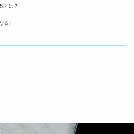
数）は？
なる）