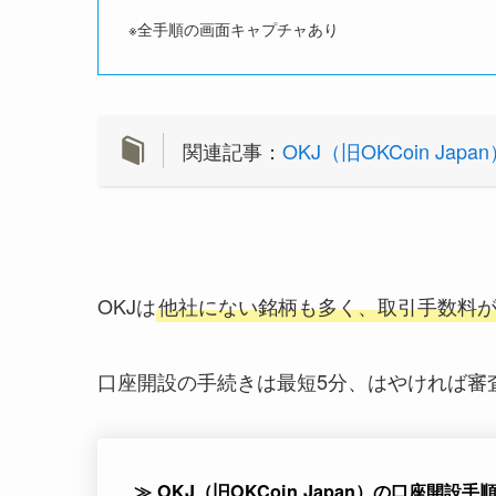
※全手順の画面キャプチャあり
関連記事：
OKJ（旧OKCoin Ja
OKJは
他社にない銘柄も多く、取引手数料
口座開設の手続きは最短5分、
はやければ
審
≫ OKJ（旧OKCoin Japan）の口座開設手