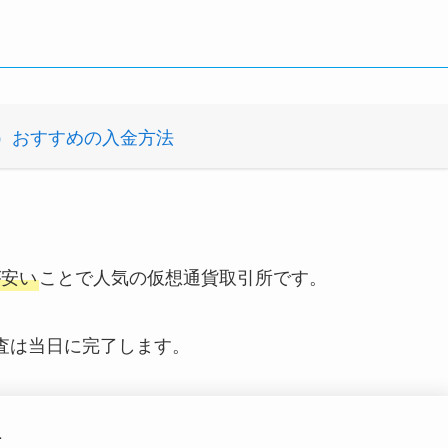
pan）おすすめの入金方法
が安い
こと
で人気の仮想通貨取引所です。
査は
当日に完了します。
順