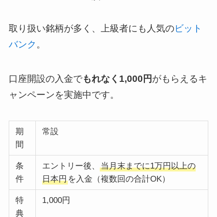
取り扱い銘柄が多く、上級者にも人気の
ビット
バンク
。
口座開設の入金で
もれなく1,000円
がもらえるキ
ャンペーンを実施中です。
期
常設
間
条
エントリー後、
当月末までに1万円以上の
件
日本円
を入金（複数回の合計OK）
特
1,000円
典