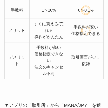
手数料
1〜10%
0〜0.1%
すぐに買える/売
手数料が安い
メリット
れる
価格指定できる
操作がかんたん
手数料が高い
価格指定できな
デメリッ
取引画面が少し
い
ト
複雑
注文のキャンセ
ル不可
▼アプリの「取引所」から「MANA/JPY」を選