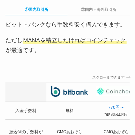
①国内取引所
②国内＋海外取引所
ビットトバンクなら手数料安く購入できます。
ただし
MANAを積立したければコインチェック
が最適です。
スクロールできます
770円〜
入金手数料
無料
*銀行振込は0円
振込側の手数料
が
GMOあおぞら
GMOあおぞら