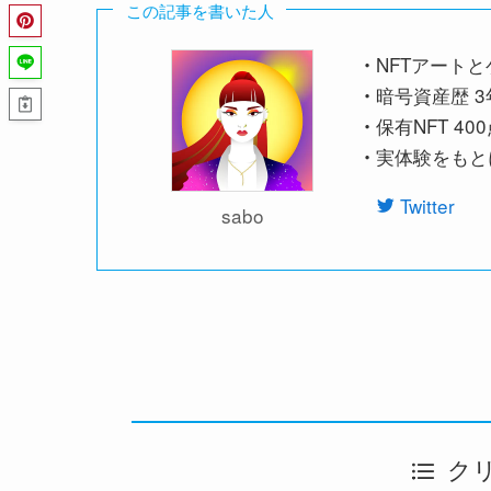
この記事を書いた人
NFTアート
・
暗号資産歴 3年
・
保有NFT 40
・
実体験をもと
・
Twitter
sabo
ク