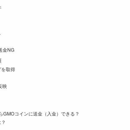
件
し
送金NG
順
グを取得
反映
からGMOコインに送金（入金）できる？
は？