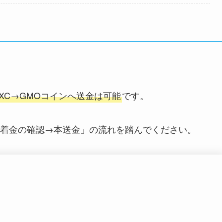
EXC→GMOコインへ送金は可能
です。
着金の確認→本送金
」の流れを踏んでください。