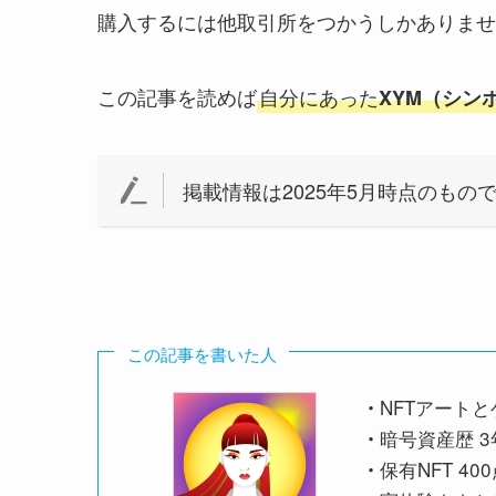
購入するには他取引所をつかうしかありませ
この記事を読めば
自分にあった
XYM（シン
掲載情報は2025年5月時点のもの
この記事を書いた人
NFTアート
・
暗号資産歴 3年
・
保有NFT 40
・