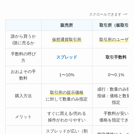
スクロールできます
販売所
取引所（板取引）
誰から買うか
仮想通貨取引所
取引所のユーザー
/誰に売るか
手数料の呼び
スプレッド
取引手数料
方
おおよその手
1〜10%
0〜0.1%
数料
成行：数量のみ指
取引所の提示価格
購入方法
指値：価格と数量
に対して数量のみ指定
指定
すぐに買える/売れる
手数料が安い
メリット
操作がわかりやすい
価格を指定できる
スプレッドが広い（割