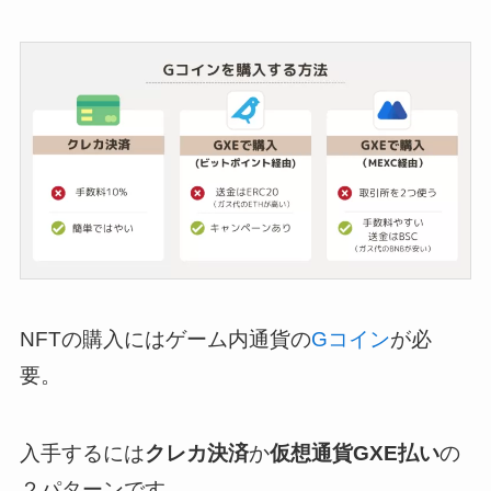
NFTの購入にはゲーム内通貨の
Gコイン
が必
要。
入手するには
クレカ決済
か
仮想通貨GXE払い
の
２パターンです。